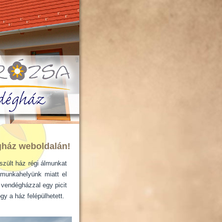
gház weboldalán!
zült ház régi álmunkat
 munkahelyünk miatt el
 vendégházzal egy picit
gy a ház felépülhetett.