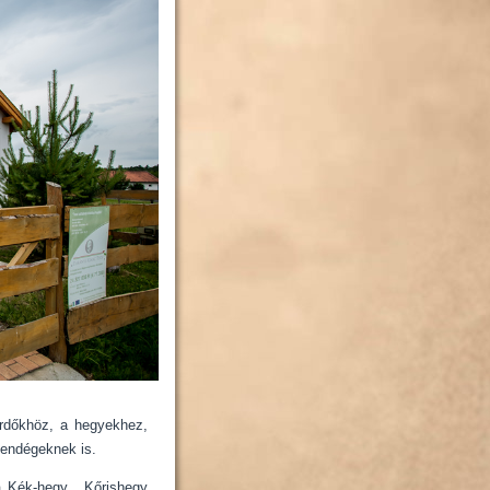
rdőkhöz, a hegyekhez,
vendégeknek is.
a Kék-hegy, Kőrishegy