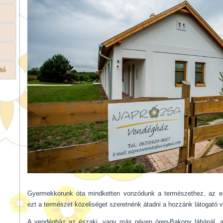
tó
Gyermekkorunk óta mindketten vonzódunk a természethez, az e
ezt a természet közeliséget szeretnénk átadni a hozzánk látogató 
A vendégház az északi, vagy más néven öreg-Bakony lábánál, 