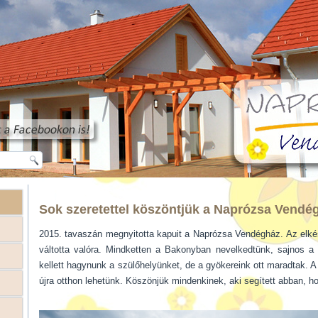
Sok szeretettel köszöntjük a Naprózsa Vendé
2015. tavaszán megnyitotta kapuit a Naprózsa Vendégház. Az elkés
váltotta valóra. Mindketten a Bakonyban nevelkedtünk, sajnos a
kellett hagynunk a szülőhelyünket, de a gyökereink ott maradtak. A
újra otthon lehetünk. Köszönjük mindenkinek, aki segített abban, ho