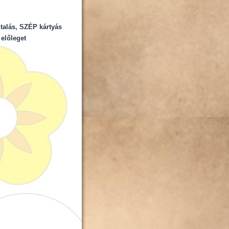
utalás, SZÉP kártyás
 előleget