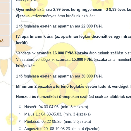
Gyermekek
számára
2,99
éves korig ingyenesen
,
3-9,99 éves kor
éjszaka
kedvezményes áron kínálunk szállást.
1 fő foglalása esetén az apartman ára
22.000 Ft/éj
.
IV. apartmanunk árai (az apartman légkondicionált és egy infra
tó
került)
Vendégeink számára
16.000 Ft/fő/éjszaka
áron tudunk száll
Visszatérő vendégeink számára
15.000 Ft/fő/éjszaka
árral mondun
hűségükért.
1 fő foglalása esetén az apartman ára
30.000 Ft/éj
.
Minimum 2 éjszakára történő foglalás esetén tudunk vendéget 
Nemzeti és nemzetközi ünnepeken
szállást csak az alábbiak sz
Húsvét: 04.03-04.06. (min. 3 éjszaka)
Május 1.: 04.30-05.03. (min. 3 éjszaka)
Pünkösd: 05.22-05.25. (min. 3 éjszaka)
Augusztus 20: 08.19-08.23. (min. 4 éjszaka)