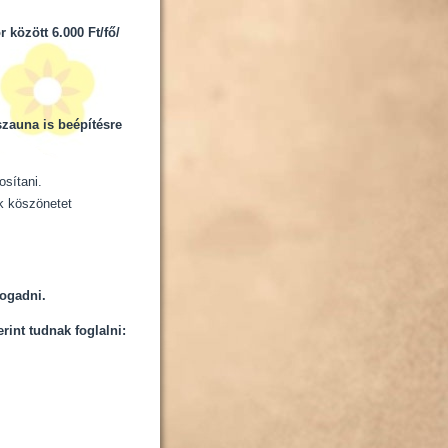
 között 6.000 Ft/fő/
szauna is beépítésre
ást biztosítani.
k köszönetet
fogadni.
erint tudnak foglalni: