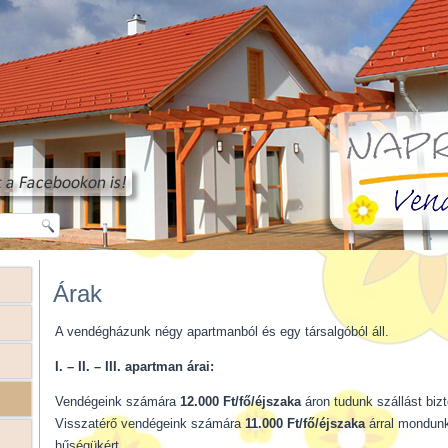
Árak
A vendégházunk négy apartmanból és egy társalgóból áll.
I. – II. – III. apartman árai:
Vendégeink számára
12.000 Ft/fő/éjszaka
áron tudunk száll
Visszatérő vendégeink számára
11.000 Ft/fő/éjszaka
árral mondun
hűségükért.