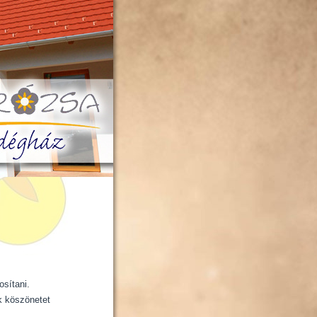
ást biztosítani.
k köszönetet