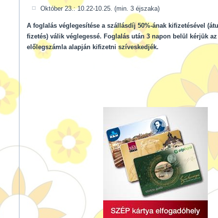
Október 23.: 10.22-10.25. (min. 3 éjszaka)
A foglalás véglegesítése a szállásdíj 50%-ának kifizetésével (át
fizetés) válik véglegessé. Foglalás után 3 napon belül kérjük az
előlegszámla alapján kifizetni szíveskedjék.